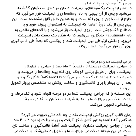
جراحی‌ یک مرحله‌ای ایمپلنت دندان
در عمل ایمپلنت یک‌مرحله‌ای، ایمپلنت دندان در داخل استخوان گذاشته
می‌شود و پس از آن پیچی به نام healing روی ایمپلنت قرار می‌گیرد که
خارج از استخوان و روی لثه است و به همین دلیل قابل مشاهده است. این
پیچ پس از یک دورۀ ۲ماهه که ایمپلنت به استخوان پیوند خورد و به
اصطلاح فک‌جوش شد، از روی ایمپلنت باز می‌شود و با قطعه‌ای دائمی به
نام «abutment» جایگزین می‌شود که به شکل یک پست داخل ایمپلنت
می‌رود و نقش ارتباطی بین ایمپلنت شما و روکشی که بعداً طی قالب‌گیری
روی آن قرار می‌گیرد، ایفا می‌کند.
جراحی‌ ایمپلنت دندان دومرحله‌ای
در جراحی‌ ایمپلنت دومرحله‌ای، تقریباً ۲ ماه بعد از جراحی و قراردادن
ایمپلنت، جراح از طریق برشی کوچک روی لثه پیج healing را می‌بندد و
دوباره حدود ۲ هفته تا یک ماه صبر می‌کند تا لثه‌ها کاملاً شکل بگیرند و
بعد از آن بیمار را برای قالب‌گیری و ساخت روکش به متخصص پروتز تحویل
می‌دهد.
این مسئله را که جراحی ایمپلنت شما در دو مرحله انجام شود یا تک‌مرحله‌ای
باشد، متخصص جراح شما بسته به شرایط استخوان و لثه در ناحیۀ
بی‌دندانی، تعیین می‌کند.
زمان قالب گیری روکش ایمپلنت دندان چه اقداماتی صورت می‌گیرد؟
هنگامی که لثه‌ها به‌طور کامل شکل گرفت و بهبود یافت (حدود ۲ تا ۳ ماه
پس از جراحی ایمپلنت دندان)، ایمپلنت شما آمادۀ قالب‌گیری و ساخت تاج
است. در این مرحله متخصص جراح، شما را تحویل دندا‌نپزشک یا متخصص