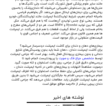
مانند سایر علوم پزشکی اصول تئوریک ثابت است، ولی تکنیک‌ها و
متریال‌ها هر روز دستخوش تغییراتی می‌شوند که دندان‌پزشک را به‌سوی
روش‌هایی برای درمان‌های ایدئال سوق می‌دهد. اگر بخواهیم قیاسی
عامیانه انجام دهیم، شرایط تولید‌کنندۀ ایمپلنت مانند تولید‌کنندگان خودرو
هستند. یعنی نوع جنس تولیدی آن‌هاست که با هم فرق می‌کند. مثل
فرقی که بین تولید Hyundai و BMW است. هر دو از کمپانی‌های مطرح و
به‌نام هستند؛ ولی از لحاظ کیفیت قطعات با هم فرق می‌کنند. در ایمپلنت‌
ها هم همین قانون صدق می‌کند. اجناس ضعیف و اجناس قوی با
قیمت‌های متفاوتی در بازار موجود است.
بیماری‌های دهان و دندان برای کاشت ایمپلنت دردسرساز می‌شود؟
برای کاشت ایمپلنت دندان ، دهان شما باید بدون پوسیدگی‌های شایع
دندانی و بدون بیماری پریودنتال فعال باشد. بهتر است که جراحی ایمپلنت
توسط
متخصص جراح فک و صورت
یا پریودنتیست انجام شود تا
بررسی‌های دقیق قبل از جراحی، روی بافت استخوان و لثه صورت گیرد.
درصورت مشاهدۀ التهابات و بیماری‌های خاص در ناحیه ایمپلنت دندان ،
ابتدا جراحی‌های تکمیلی برای حفظ سلامت استخوان و لثه اطراف ایمپلنت
انجام می‌شود، سپس اقدام به جایگذاری ایمپلنت می‌شود تا بدین طریق
عمر مفید ایمپلنت افزایش یابد. مطالعات نشان می‌دهد که جراحی کاشت
دندان پیچی بیشتر از ۹۰درصد مواقع موفق است
نوشته های اخیر