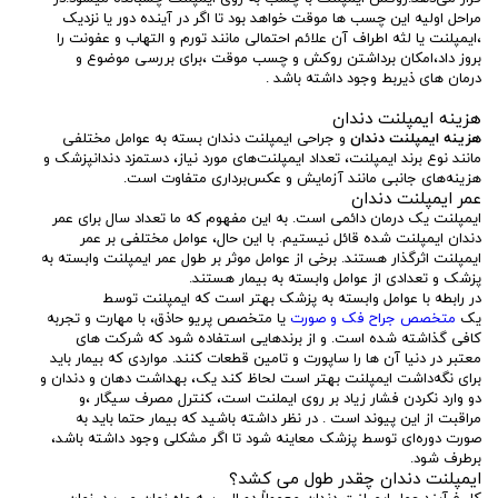
مراحل اولیه این چسب ها موقت خواهد بود تا اگر در آینده دور یا نزدیک
،ایمپلنت یا لثه اطراف آن علائم احتمالی مانند تورم و التهاب و عفونت را
بروز داد،امکان برداشتن روکش و چسب موقت ،برای بررسی موضوع و
درمان های ذیربط وجود داشته باشد .
هزینه ایمپلنت دندان
هزینه ایمپلنت دندان
و جراحی ایمپلنت دندان بسته به عوامل مختلفی
مانند نوع برند ایمپلنت، تعداد ایمپلنت‌های مورد نیاز، دستمزد دندانپزشک و
هزینه‌های جانبی مانند آزمایش و عکس‌برداری متفاوت است.
عمر ایمپلنت دندان
ایمپلنت یک درمان دائمی است. به این مفهوم که ما تعداد سال برای عمر
دندان ایمپلنت شده قائل نیستیم. با این حال، عوامل مختلفی بر عمر
ایمپلنت اثرگذار هستند. برخی از عوامل موثر بر طول عمر ایمپلنت وابسته به
پزشک و تعدادی از عوامل وابسته به بیمار هستند.
در رابطه با عوامل وابسته به پزشک بهتر است که ایمپلنت توسط
یک
متخصص جراح فک و صورت
یا متخصص پریو حاذق، با مهارت و تجربه
کافی گذاشته شده است. و از برندهایی استفاده شود که شرکت های
معتبر در دنیا آن ها را ساپورت و تامین قطعات کنند. مواردی که بیمار باید
برای نگه‌داشت ایمپلنت بهتر است لحاظ کند یک، بهداشت دهان و دندان و
دو وارد نکردن فشار زیاد بر روی ایملنت است، کنترل مصرف سیگار ،و
مراقبت از این پیوند است . در نظر داشته باشید که بیمار حتما باید به
صورت دوره‌ای توسط پزشک معاینه شود تا اگر مشکلی وجود داشته باشد،
برطرف شود.
ایمپلنت دندان چقدر طول می کشد؟