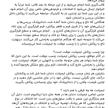
پروتز می‌دهد.
قالب‌گیری شما انجام می‌شود و از این مرحله به بعد قالب شما مرتباً به
لابراتوار ارسال می‌شود تا اصلاحات و فرم‌دهی‌های خاص روی آن انجام شود
و در این بین شما نیز چندین بار به کلینیک مراجعه می‌کنید تا روکش داخل
دهانتان بررسی و امتحان شود.
هنگامی که تاج و پروتز دندان شما آماده شد، دندانپزشک بررسی‌ها و
ارزیابی‌های خود را از قبیل فرم و ظاهر روکش، فرم قرارگیری آن روی لثه،
فضای قرارگیری آن با دندان‌های کناری و… انجام می‌دهد و سطح قرارگیری
دندان‌های بالا و پایین را برای رابطۀ دو فک و ارتباط سطح جونده تست
می‌کند تا متوجه شود که هنگام غذاخوردن به‌راحتی کار می‌کنند. درنهایت
تاج یا روکش دندان را با چسب موقت به ایمپلنت شما می‌چسباند.
چرا چسب روکش ایمپلنت موقت است؟
در اکثر مواقع، چسب روکش ایمپلنت چسب موقت است. به این دلیل که
جراح شما بتواند هر زمان متوجه علامت و التهابی در اطراف ایمپلنت شد،
روکش را به‌راحتی خارج کند و اقدامات لازم برای رفع مشکل به‌وجود‌آمده را
انجام دهد.
بنابراین هر زمان چسب روکش ایمپلنت دندان شما شل شد و روکشتان
درآمد، جای نگرانی نیست. روکش خود را در جای مناسبی قرار دهید و در
اولین فرصت، وقتی را از دندانپزشک خود برای چسباندن روکش بگیرید.
ایمپلنت‌ ها چه فرقی با هم دارند ؟
جنس تمامی ایمپلنت‌ دندان ها در همه جای دنیا تیتانیوم است. دلیل آن
هم سازگاری این عنصر با بافت سلول‌های بدن است. اما اختلاف در نوع
ایمپلنت‌هایی که هر پزشک توصیه می‌کند و اختلاف در هزینه‌های آن‌ها،
به شرکت‌های تولید‌کنندۀ آن ایمپلنت‌ بستگی دارد. در دندانپزشکی هم