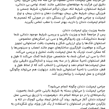
کل فرآیند عمل ایمپلنت دندان معمولاً دو الی سه ماه زمان می‌برد. زمان
دقیق این فرآیند به مولفه‌های مختلفی مانند: تعداد نواحی بی دندانی،
شرایط استخوان، شرایط لثه، میزان تراکم استخوان، شرایط جسمی و
فیزیکی بیمار، شرایط مالی بیمار، بهداشت دهان و دندان بیمار، و نوع
ایمپلنت و جراحی های تکمیلی آن بستگی دارد. در صورتی که تصمیم به
انجام ایمپلنت دندان را دارید، بهتر است با مطب تماس بگیرید.
جلسه ویزیت برای ایمپلنت دندان
پس از مراجعۀ شما و ویزیت بالینی و بررسی شرایط موجود دندانی شما
توسط دندانپزشک، وی رادیوگرافی‌ها و سی تی اسکن‌های مخصوص
استخوان فک‌ها را برای ارزیابی شکل و وضعیت بافت استخوانی تجویز
می‌کند و موقعیت قرارگیری ساختارهای مهم مانند اعصاب و سینوس‌ها را
که ممکن است نزدیک به محل ایمپلنت باشد، تحلیل و بررسی می‌کند.
cbct یا سی تی اسکن شما، به متخصص جراح شما کمک می‌کند تا طول و
قطر استخوان ناحیۀ مدنظر را در سه بعد ببیند و اندازه‌گیری دقیقی برای
محل ایمپلنت‌ها انجام دهد و ایمپلنتی را انتخاب کند که از لحاظ طول و
قطر، متناسب با ناحیۀ استخوانی شما باشد. درنهایت هم می‌تواند چگونگی
قراردادن و عمل ایمپلنت را برنامه‌ریزی کند.
جراحی ایمپلنت دندان چگونه انجام می‌شود؟
جراحی ایمپلنت را می‌توان بسته به شرایط بالینی خاص شما، به‌صورت
یک‌مرحله‌ای یا در دو مرحله انجام داد. درهرصورت، با تزریق بی‌حسی عمل
ایمپلند دندان آغاز می‌شود. روند آن شامل ایجاد برشی کوچک در لثه و
بازکردن حفره‌ای در استخوان با استفاده از یک فرز ویژه، برای شکل‌دادن به
محل ایمپلنت است.