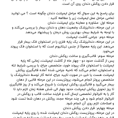
قرار دادن روکش دندان روی آن است.
برای پاسخ به این سوال که مراحل ایمپلنت دندان چگونه است ؟ می توانید
تمامی مراحل عمل ایمپلنت زیر را مطالعه کنید :
مرحله اول: مشاوره و معاینه برای ایمپلنت دندان
در این مرحله، دندانپزشک وضعیت دهان و دندان بیمار را بررسی می‌کند و
با توجه به شرایط بیمار، بهترین روش درمان را پیشنهاد می‌دهد.
مرحله دوم: جراحی کاشت ایمپلنت
در این مرحله، دندانپزشک یک پایه فلزی را در استخوان فک بیمار قرار
می‌دهد. این پایه معمولاً از جنس تیتانیوم است که با استخوان فک پیوند
می‌خورد.
مرحله سوم: قالب‌گیری و ساخت روکش دندان
پس از گذشت حدود دو - چهار ماه از کاشت ایمپلنت، زمانی که پایه
ایمپلنت با استخوان فک پیوند خورد، متخصص جراح، با بررسی شرایط لثه
و استخوان، اعلام می‌کند که ناحیه جراحی شده آماده قالبگیری روکش
ایمپلنت هست یا خیر، در صورت تایید جراح، ادامه کار توسط دندانپزشک یا
متخصص پروتز انجام می‌شود، پروتزیست در این مرحله قالبی از دهان
بیمار می‌گیرد و قالبگیری روکش ایمپلنت را شروع می‌کند و از روز قالبگیری
تا روز تحویل روکش ایمپلنت حدود چهار الی شش هفته زمان لازم دارد تا
کار را به لابراتوار تخصصی ارسال کند و فرایند ساخت قالب و روکش در
لابراتوار انجام شود و طی چند مرحله مجدد روکش در دهان شما تست شود
و اصلاحات لازم روی آن انجام شود.
مرحله چهارم: قرار دادن روکش دندان
در این مرحله، پروتزیست روکش دندان ایمپلنت شده را روی پایه ایمپلنت
قرار می‌دهد.روکش ایمپلنت با چسب به روی ایمپلنت چسبانده میشود.در