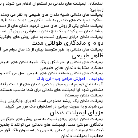
استحکام: ایمپلنت های دندانی در استخوان ادغام می شوند و ب
زیبایی:
ایمپلنت های دندانی شبیه دندان های طبیعی به نظر می رسند و 
عملکرد: ایمپلنت های دندانی به شما امکان می دهند مانند افرا
ایمپلنت دندان یکی از روش های مدرن ترمیم دندان های از دست ر
ریشه دندان عمل کرده و یک تاج دندان سفارشی بر روی آن نص
ایمپلنت دندان مزایای بسیاری نسبت به سایر روش های جایگزینی 
دوام و ماندگاری طولانی مدت
ایمپلنت های دندانی به طور متوسط بیش از 15 سال دوام می آورند و در برخی موارد می توانند مادام العمر باشند.
ظاهر طبیعی
ایمپلنت های دندانی از نظر شکل و رنگ شبیه دندان های طبیعی
عملکرد مشابه دندان های طبیعی
ایمپلنت های دندانی همانند دندان های طبیعی عمل می کنند و ب
بخوانید : آموزش طراحی وب - لرن بلاگ
اگر به دنبال ترمیم ایمن، موثر و دائمی دندان های از دست رفت
مشخص شود آیا ایمپلنت های دندانی برای شما مناسب هستند یا
ایمپلنت دندان چیست؟
ایمپلنت دندان یک ریشه مصنوعی است که برای جایگزینی ریشه 
می شوند و به صورت جراحی در استخوان فک قرار می گیرند.
مزایای ایمپلنت دندان
ایمپلنت دندان مزایای زیادی نسبت به سایر روش های جایگزینی د
ماندگاری طولانی مدت: ایمپلنت های دندانی می توانند تا چندین 
ثبات بالا: ایمپلنت های دندانی به خوبی در استخوان فک قرار می گ
معایب ایمپلنت دندان