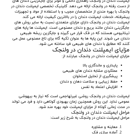
ایمپلنت دندان در ولنجک راهکاری دائمی و موثر برای جایگزینی دندان های
از دست رفته در ولنجک ارائه می دهد. کلینیک تخصصی ایمپلنت دندان در
ولنجک با بهره مندی از متخصصان مجرب و با استفاده از مواد و تجهیزات
پیشرفته، خدمات ایمپلنت دندان را در بالاترین کیفیت ارائه می کند.
ایمپلنت دندان در ولنجک دارای مزایای متعددی نسبت به سایر روش های
جایگزینی دندان مانند بریج و دندان مصنوعی است. ایمپلنت ها پایه های
تیتانیومی هستند که در فک قرار می گیرند و جایگزین ریشه طبیعی
دندان می شوند. این پایه ها به عنوان تکیه گاه برای تاج مصنوعی عمل می
کنند که مطابق با دندان های طبیعی فرد ساخته می شود.
مزایای ایمپلنت دندان در ولنجک
مزایای ایمپلنت دندان در ولنجک عبارتند از:
پایداری و ماندگاری بالا
عملکردی مشابه دندان های طبیعی
پیشگیری از تحلیل استخوان
حفظ زیبایی و سلامت دهان و دندان
افزایش اعتماد به نفس
ایمپلنت دندان در ولنجک روشی غیرتهاجمی است که نیاز به بیهوشی
عمومی ندارد. این روش همچنین زمان بهبودی کوتاهی دارد و فرد می تواند
در مدت زمانی کوتاه از مزایای ایمپلنت خود بهره مند شود.
مراحل ایمپلنت دندان در ولنجک
مراحل ایمپلنت دندان در ولنجک به شرح زیر است:
معاینه و مشاوره
آماده سازی فک