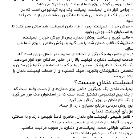
شما را بررسی کرده و برای شما ایمپلنت را پیشنهاد می دهد.
– جراحی قرار دادن ایمپلنت: ایمپلنت یک پایه تیتانیومی است که در
استخوان فک قرار داده می شود تا جایگزین ریشه دندان از دست رفته
شود.
– جوش خوردن ایمپلنت: پس از قرار دادن ایمپلنت، باید مدتی صبر کنید تا
به استخوان فک جوش بخورد.
– قالب گیری و ساخت روکش دندان: پس از جوش خوردن ایمپلنت،
دندانپزشک قالب دندان شما را می گیرد و روکش دائمی را برای شما می
سازد.
در حال حاضر، ولنجک یکی از محله‌های محبوب در شمال تهران است که
خدمات ایمپلنت دندان با کیفیت بالا را در اختیار ساکنان خود قرار می‌دهد.
یک کلینیک دندانپزشکی معتبر در ولنجک، با استفاده از تکنولوژی مدرن و
تخصص دندانپزشکان باتجربه، طیف گسترده‌ای از خدمات ایمپلنت دندان را
ارائه می‌دهد.
ایمپلنت دندان چیست؟
ایمپلنت دندان یک جایگزین دائمی برای دندان‌های از دست رفته است که
از یک پیچ تیتانیومی تشکیل شده است که در استخوان فک قرار می‌گیرد
و یک تاج دندان بر روی آن قرار می‌گیرد.
این روش درمانی مزایای بسیاری دارد، از جمله:
مزایای ایمپلنت دندان
• ظاهر طبیعی: ایمپلنت‌های دندان، ظاهری کاملاً طبیعی دارند و به سختی
می‌توان آن‌ها را از دندان‌های طبیعی تشخیص داد.
• عملکرد طولانی مدت: ایمپلنت‌های دندان، در صورت مراقبت مناسب،
می‌توانند تا یک عمر دوام داشته باشند.