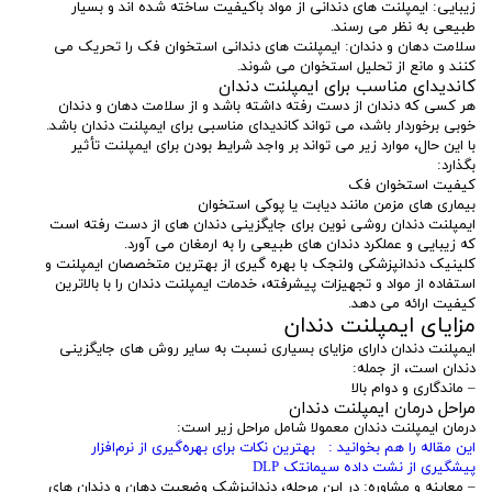
زیبایی: ایمپلنت های دندانی از مواد باکیفیت ساخته شده اند و بسیار
طبیعی به نظر می رسند.
سلامت دهان و دندان: ایمپلنت های دندانی استخوان فک را تحریک می
کنند و مانع از تحلیل استخوان می شوند.
کاندیدای مناسب برای ایمپلنت دندان
هر کسی که دندان از دست رفته داشته باشد و از سلامت دهان و دندان
خوبی برخوردار باشد، می تواند کاندیدای مناسبی برای ایمپلنت دندان باشد.
با این حال، موارد زیر می تواند بر واجد شرایط بودن برای ایمپلنت تأثیر
بگذارد:
کیفیت استخوان فک
بیماری های مزمن مانند دیابت یا پوکی استخوان
ایمپلنت دندان روشی نوین برای جایگزینی دندان های از دست رفته است
که زیبایی و عملکرد دندان های طبیعی را به ارمغان می آورد.
کلینیک دندانپزشکی ولنجک با بهره گیری از بهترین متخصصان ایمپلنت و
استفاده از مواد و تجهیزات پیشرفته، خدمات ایمپلنت دندان را با بالاترین
کیفیت ارائه می دهد.
مزایای ایمپلنت دندان
ایمپلنت دندان دارای مزایای بسیاری نسبت به سایر روش های جایگزینی
دندان است، از جمله:
– ماندگاری و دوام بالا
مراحل درمان ایمپلنت دندان
درمان ایمپلنت دندان معمولا شامل مراحل زیر است:
این مقاله را هم بخوانید : بهترین نکات برای بهره‌گیری از نرم‌افزار
پیشگیری از نشت داده سیمانتک DLP
– معاینه و مشاوره: در این مرحله، دندانپزشک وضعیت دهان و دندان های