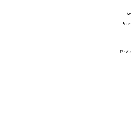
می
س را
ای تاج