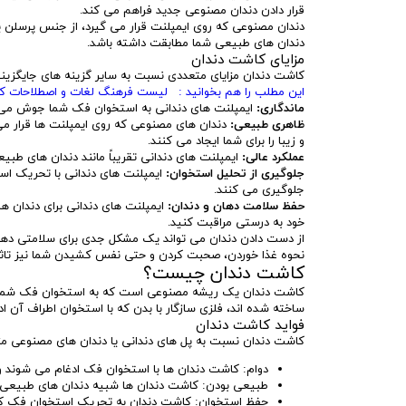
قرار دادن دندان مصنوعی جدید فراهم می کند.
دندان مصنوعی که روی ایمپلنت قرار می گیرد، از جنس پرسلن یا
دندان های طبیعی شما مطابقت داشته باشد.
مزایای کاشت دندان
کاشت دندان مزایای متعددی نسبت به سایر گزینه های جایگزینی د
این مطلب را هم بخوانید : لیست فرهنگ لغات و اصطلاحات کوچه
ماندگاری:
ایمپلنت های دندانی به استخوان فک شما جوش می خو
ظاهری طبیعی:
دندان های مصنوعی که روی ایمپلنت ها قرار می 
و زیبا را برای شما ایجاد می کنند.
عملکرد عالی:
ایمپلنت های دندانی تقریباً مانند دندان های طبی
جلوگیری از تحلیل استخوان:
ایمپلنت های دندانی با تحریک است
جلوگیری می کنند.
حفظ سلامت دهان و دندان:
ایمپلنت های دندانی برای دندان ه
خود به درستی مراقبت کنید.
از دست دادن دندان می تواند یک مشکل جدی برای سلامتی دهان و 
نحوه غذا خوردن، صحبت کردن و حتی نفس کشیدن شما نیز تاثیر
کاشت دندان چیست؟
کاشت دندان یک ریشه مصنوعی است که به استخوان فک شما مت
ساخته شده اند، فلزی سازگار با بدن که با استخوان اطراف آن ا
فواید کاشت دندان
کاشت دندان نسبت به پل های دندانی یا دندان های مصنوعی مزایا
دوام: کاشت دندان ها با استخوان فک ادغام می شوند و 
طبیعی بودن: کاشت دندان ها شبیه دندان های طبیعی 
حفظ استخوان: کاشت دندان به تحریک استخوان فک کمک