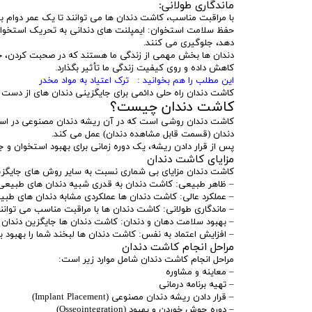
ماندگاری طولانی:
با مراقبت مناسب، کاشت دندان ها می توانند تا یک عمر دوام بی
حفظ سلامت استخوان: ایمپلنت های دندانی به تحریک استخوان
دهد، جلوگیری می کنند.
دندان ها بخش مهمی از زندگی ما هستند که در صحبت کردن، خور
کاهش داده و روی کیفیت زندگی ما تأثیر بگذارد.
این مطلب را هم بخوانید : ترک اعتیاد به مواد مخدر
کاشت دندان راه حلی دائمی برای جایگزینی دندان های از دست رف
کاشت دندان چیست؟
کاشت دندان روشی است که در آن ریشه دندان مصنوعی در استخوا
دندان (قسمت قابل مشاهده دندان) عمل می کند.
پس از قرار دادن ریشه، یک دوره زمانی برای بهبود استخوان و
مزایای کاشت دندان
کاشت دندان مزایای بی شماری نسبت به سایر روش های جایگزین
– ظاهر طبیعی: کاشت دندان به قدری شبیه دندان های طبیعی
– عملکرد عالی: کاشت دندان ها عملکردی مشابه دندان های طبیعی
– ماندگاری طولانی: کاشت دندان ها با مراقبت مناسب می توانند 
– بهبود سلامت دهان و دندان: کاشت دندان ها جایگزین دندان 
– افزایش اعتماد به نفس: کاشت دندان ها لبخند شما را بهبود 
مراحل انجام کاشت دندان
مراحل انجام کاشت دندان شامل موارد زیر است:
– معاینه و مشاوره
– تهیه برنامه درمانی
– قرار دادن ریشه دندان مصنوعی (Implant Placement)
– دوره جوش خوردن و بهبود (Osseointegration)