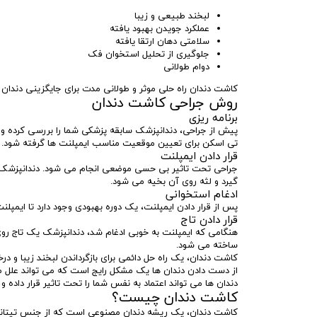
لبخند طبیعی و زیبا
عملکرد جویدن بهبود یافته
سلامتی دهان ارتقا یافته
جلوگیری از تحلیل استخوان فک
دوام طولانی
کاشت دندان راه حلی موثر و طولانی مدت برای جایگزینی دندان
روش جراحی کاشت دندان
برنامه ریزی
پیش از جراحی، دندانپزشک سابقه پزشکی شما را بررسی کرده 
تی اسکن برای تعیین موقعیت مناسب ایمپلنت ها گرفته شود.
قرار دادن ایمپلنت
جراحی تحت تاثیر بی حسی موضعی انجام می شود. دندانپزشک لث
گیرد و لثه روی آن بخیه می شود.
ادغام استخوانی
پس از قرار دادن ایمپلنت، یک دوره بهبودی وجود دارد تا ایمپلن
قرار دادن تاج
هنگامی که ایمپلنت به خوبی ادغام شد، دندانپزشک یک تاج رو
ساخته می شود.
کاشت دندان، یک راه حل دائمی برای بازگرداندن لبخند زیبا و در
از دست دادن دندان ها یک مشکل رایج است که می تواند علل مخ
دندان ها می تواند اعتماد به نفس شما را تحت تاثیر قرار داده و 
کاشت دندان چیست؟
کاشت دندان، یک ریشه دندان مصنوعی است که از جنس تیتانی