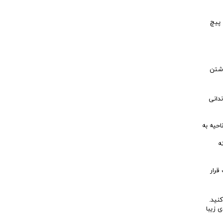
 پیچ
اشتن
دانی
حیه به
ه
قرار
نید.
 زیبا