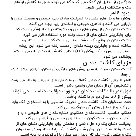
جلوگیری از تحلیل آن کمک می کنند که می تواند منجر به کاهش ارتفاع
فک و مشکلات زیبایی شود.
بهبود ظاهر
روکش ها و پل های متصل به ایمپلنت ها، توانایی جویدن و صحبت کردن را
بازیابی می کنند و ظاهری طبیعی و لبخندی زیبا ایجاد می کنند.
کاشت دندان یکی از روش های نوین و پیشرفته در دندانپزشکی است که
برای جایگزینی دندان های از دست رفته مورد استفاده قرار می گیرد.
کاشت دندان در واقع یک ریشه مصنوعی است که از جنس تیتانیوم
ساخته شده و جایگزین ریشه دندان از دست رفته می شود. این ریشه
مصنوعی سپس با یک روکش (تاج) دندانی که شبیه دندان طبیعی است،
پوشانده می شود.
مزایای کاشت دندان
کاشت دندان نسبت به سایر روش های جایگزینی دندان، مزایای زیادی دارد،
از جمله:
ظاهر طبیعی: کاشت دندان کاملاً شبیه دندان های طبیعی به نظر می رسد
و تشخیص آن از دندان های واقعی دشوار است.
طول عمر بالا: کاشت دندان در صورت مراقبت مناسب، می تواند
بیش از 20 سال دوام داشته باشد.
حفظ استخوان فک: کاشت دندان تحریک مناسبی را به استخوان فک وارد
می کند و از تحلیل رفتن آن جلوگیری می کند.
عملکرد مناسب: کاشت دندان عملکردی مشابه دندان های طبیعی دارد و
امکان جویدن، صحبت کردن و لبخند زدن طبیعی را فراهم می کند.
ایمپلنت دندان یک راه حل دائمی و مطمئن برای جایگزینی دندان های از
دست رفته است. این روش شامل کاشت یک پایه تیتانیوم در استخوان
فک و متصل کردن یک تاج دندان سرامیکی یا زیرکونیوم به پایه است.